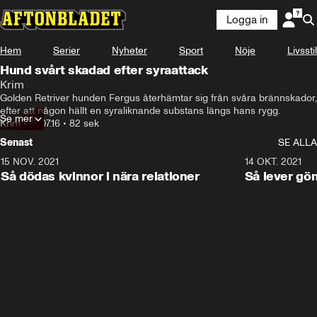
Logga in
Hem
Serier
Nyheter
Sport
Nöje
Livsstil
Hund svårt skadad efter syraattack
Krim
Golden Retriver hunden Fergus återhämtar sig från svåra brännskador, 
efter att någon hällt en syraliknande substans längs hans rygg.
Se mer
Krim
•
15.07.16
•
82 sek
Senast
SE ALLA
15 NOV. 2021
3:28
14 OKT. 2021
Så dödas kvinnor i nära relationer
Så lever gö