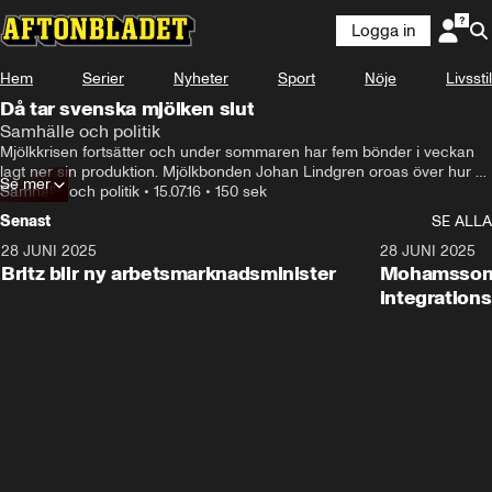
Logga in
Hem
Serier
Nyheter
Sport
Nöje
Livsstil
Då tar svenska mjölken slut
Samhälle och politik
Mjölkkrisen fortsätter och under sommaren har fem bönder i veckan 
lagt ner sin produktion. Mjölkbonden Johan Lindgren oroas över hur 
Se mer
framtiden för svensk mjölkproduktion ser ut.
Samhälle och politik
•
15.07.16
•
150 sek
Senast
SE ALLA
28 JUNI 2025
1:48
28 JUNI 2025
Britz blir ny arbetsmarknadsminister
Mohamsson b
integration