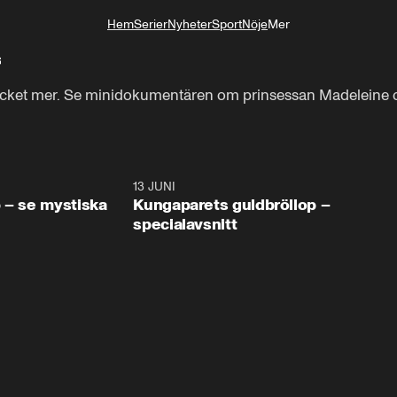
Hem
Serier
Nyheter
Sport
Nöje
Mer
Livsstil
s
å mycket mer. Se minidokumentären om prinsessan Madeleine o
0:49
13 JUNI
45:0
 – se mystiska
Kungaparets guldbröllop –
specialavsnitt