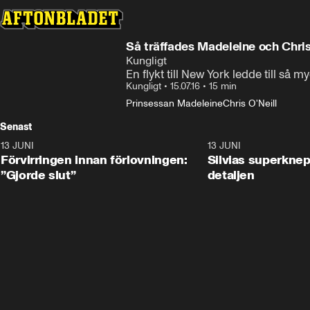
Så träffades Madeleine och Chri
Kungligt
En flykt till New York ledde till s
Kungligt
•
15.07.16
•
15 min
Prinsessan Madeleine
Chris O'Neill
Senast
13 JUNI
1:28
13 JUNI
Förvirringen innan förlovningen:
Silvias superknep
”Gjorde slut”
detaljen