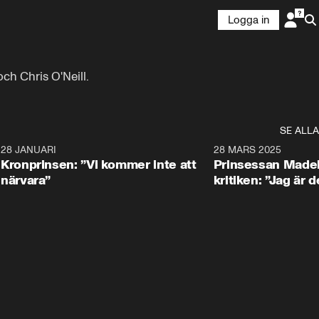
Logga in
ch Chris O'Neill.
SE ALLA
5
28 JANUARI
1:20
28 MARS 2025
Kronprinsen: ”Vi kommer inte att
Prinsessan Madel
närvara”
kritiken: ”Jag är d