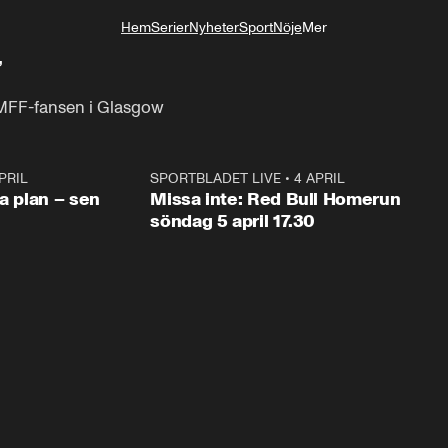
Hem
Serier
Nyheter
Sport
Nöje
Mer
Livsstil
”
 MFF-fansen i Glasgow
PRIL
1:03
SPORTBLADET LIVE
•
4 APRIL
1:0
va plan – sen
Missa inte: Red Bull Homerun
söndag 5 april 17.30