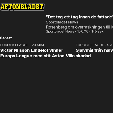
”Det tog ett tag innan de fattade
Sportbladet News
Rosenberg om överraskningen till
Sportbladet News
•
15.07.16
•
145 sek
Senast
EUROPA LEAGUE
•
20 MAJ
1:32
EUROPA LEAGUE
•
9 A
Victor Nilsson Lindelöf vinner
Självmål från hal
Europa League med sitt Aston Villa
skadad