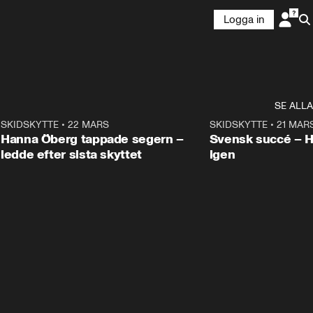
Logga in
SE ALLA
9
SKIDSKYTTE
•
22 MARS
0:55
SKIDSKYTTE
•
21 MAR
Hanna Öberg tappade segern –
Svensk succé – 
ledde efter sista skyttet
igen