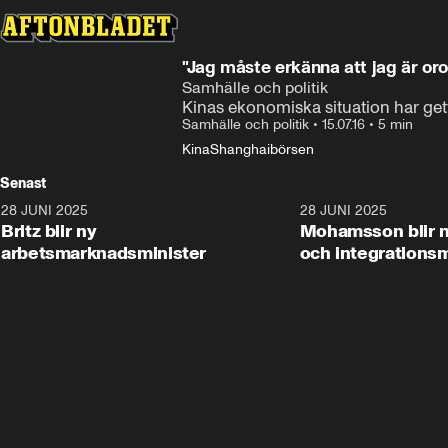
"Jag måste erkänna att jag är oro
Samhälle och politik
Kinas ekonomiska situation har gett
Samhälle och politik
•
15.07.16
•
5 min
Kina
Shanghaibörsen
Senast
28 JUNI 2025
1:48
28 JUNI 2025
Britz blir ny
Mohamsson blir n
arbetsmarknadsminister
och integrationsm