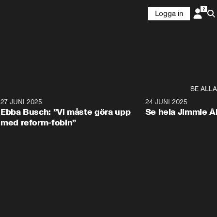
Logga in
SE ALLA
1
27 JUNI 2025
1:24
24 JUNI 2025
Ebba Busch: ”Vi måste göra upp
Se hela Jimmie Å
med reform-fobin”