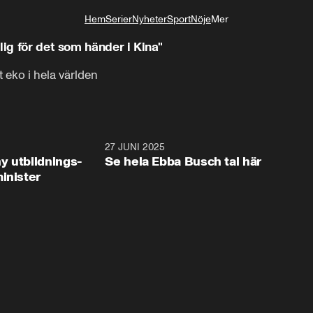
Hem
Serier
Nyheter
Sport
Nöje
Mer
Livsstil
lig för det som händer i Kina"
 eko i hela världen
2:28
27 JUNI 2025
32:2
y utbildnings-
Se hela Ebba Busch tal här
inister