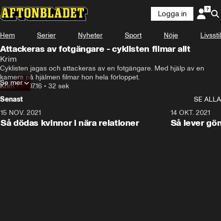
Logga in
Hem
Serier
Nyheter
Sport
Nöje
Livsstil
Attackeras av fotgängare - cyklisten filmar allt
Krim
Cyklisten jagas och attackeras av en fotgängare. Med hjälp av en 
kamera på hjälmen filmar hon hela förloppet.
Se mer
Krim
•
15.07.16
•
32 sek
Senast
SE ALLA
15 NOV. 2021
3:28
14 OKT. 2021
Så dödas kvinnor i nära relationer
Så lever gö