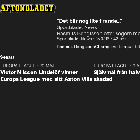
"Det blir nog lite firande..."
Sportbladet News
Rasmus Bengtsson efter segern mot
Sportbladet News
•
15.07.16
•
42 sek
Rasmus Bengtsson
Champions League fotb
Senast
EUROPA LEAGUE
•
20 MAJ
1:32
EUROPA LEAGUE
•
9 A
Victor Nilsson Lindelöf vinner
Självmål från hal
Europa League med sitt Aston Villa
skadad