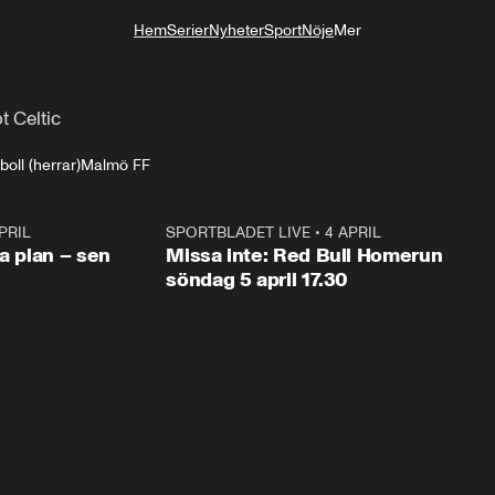
Hem
Serier
Nyheter
Sport
Nöje
Mer
Livsstil
 Celtic
oll (herrar)
Malmö FF
PRIL
1:03
SPORTBLADET LIVE
•
4 APRIL
1:0
va plan – sen
Missa inte: Red Bull Homerun
söndag 5 april 17.30