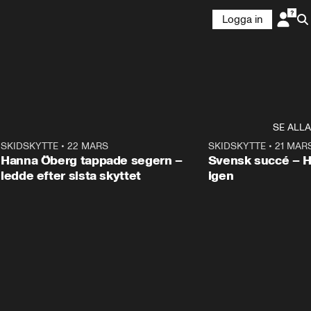
Logga in
SE ALLA
9
SKIDSKYTTE
•
22 MARS
0:55
SKIDSKYTTE
•
21 MAR
Hanna Öberg tappade segern –
Svensk succé – 
ledde efter sista skyttet
igen