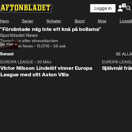
Logga in
Hem
Serier
Nyheter
Sport
Nöje
Livsstil
"Förväntade mig inte ett knä på bollarna"
Sportbladet News
Tinnerholm efter skrevattacken
Se mer
Sportbladet News
•
15.07.16
•
59 sek
Senast
SE ALLA
EUROPA LEAGUE
•
20 MAJ
1:32
EUROPA LEAG
Victor Nilsson Lindelöf vinner Europa
Självmål frå
League med sitt Aston Villa