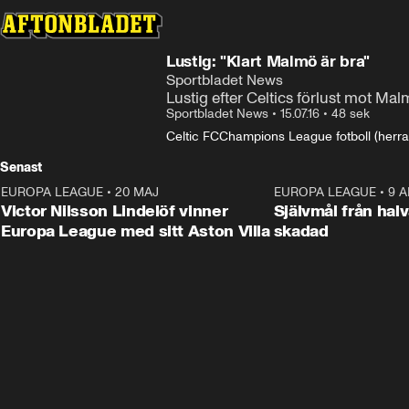
Lustig: "Klart Malmö är bra"
Sportbladet News
Lustig efter Celtics förlust mot Ma
Sportbladet News
•
15.07.16
•
48 sek
Celtic FC
Champions League fotboll (herra
Senast
EUROPA LEAGUE
•
20 MAJ
1:32
EUROPA LEAGUE
•
9 A
Victor Nilsson Lindelöf vinner
Självmål från hal
Europa League med sitt Aston Villa
skadad