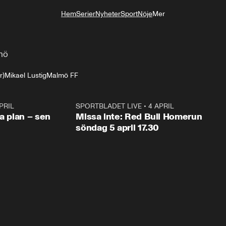
Hem
Serier
Nyheter
Sport
Nöje
Mer
Livsstil
lmö
r)
Mikael Lustig
Malmö FF
PRIL
1:03
SPORTBLADET LIVE
•
4 APRIL
1:0
va plan – sen
Missa inte: Red Bull Homerun
söndag 5 april 17.30