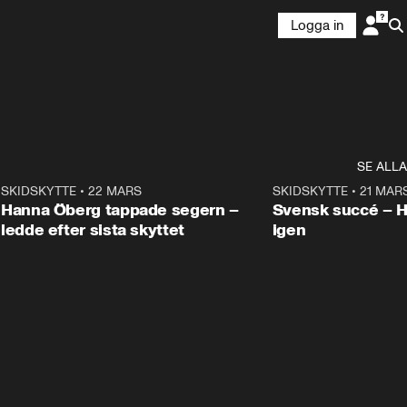
Logga in
SE ALLA
9
SKIDSKYTTE
•
22 MARS
0:55
SKIDSKYTTE
•
21 MAR
Hanna Öberg tappade segern –
Svensk succé – 
ledde efter sista skyttet
igen