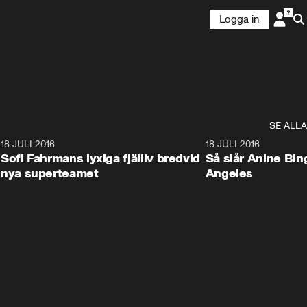
Logga in
SE ALLA
4
18 JULI 2016
3:55
18 JULI 2016
Sofi Fahrmans lyxiga fjälliv bredvid
Så slår Anine Bing
nya superteamet
Angeles