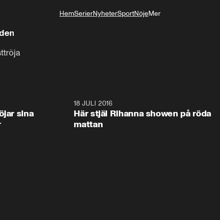
Hem
Serier
Nyheter
Sport
Nöje
Mer
Livsstil
lden
ttröja
2:55
18 JULI 2016
0:4
öjar sina
Här stjäl Rihanna showen på röda
r
mattan