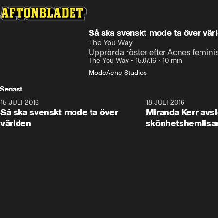
Så ska svenskt mode ta över vär
The You Way
Upprörda röster efter Acnes feminis
The You Way
•
15.07.16
•
10 min
Mode
Acne Studios
Senast
15 JULI 2016
10:24
18 JULI 2016
Så ska svenskt mode ta över
Miranda Kerr avsl
världen
skönhetshemlisa