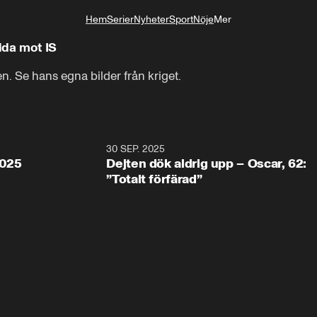
Hem
Serier
Nyheter
Sport
Nöje
Mer
Livsstil
rida mot IS
en. Se hans egna bilder från kriget.
0:05
30 SEP. 2025
0:5
2025
Dejten dök aldrig upp – Oscar, 62:
”Totalt förfärad”