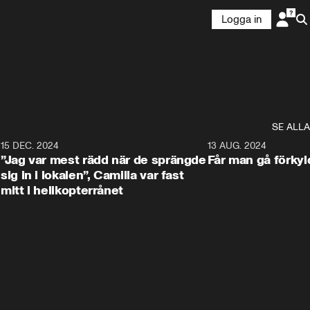
Logga in
SE ALLA
7
15 DEC. 2024
1:42
13 AUG. 2024
”Jag var mest rädd när de sprängde
Får man gå förkyld
sig in i lokalen”, Camilla var fast
mitt i helikopterrånet