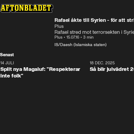
Rafael åkte till Syrien - för att st
Plus
Rafael stred mot terrorsekten i Syri
Plus
•
15.07.16
•
3 min
IS/Daesh (Islamiska staten)
Senast
14 JULI
1:34
18 DEC. 2025
Split nya Magaluf: "Respekterar
Så blir julvädret 
inte folk"