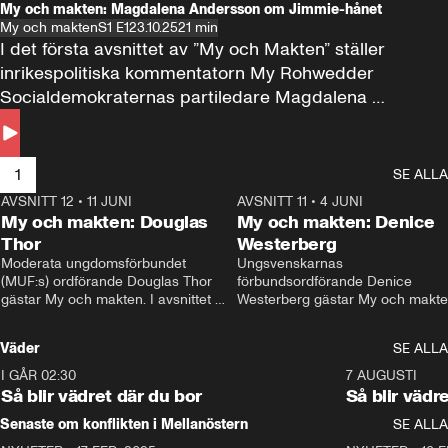
My och makten: Magdalena Andersson om Jimmie-hånet
My och makten
S1 E1
23.10.25
21 min
I det första avsnittet av ”My och Makten” ställer 
inrikespolitiska kommentatorn My Rohwedder 
Socialdemokraternas partiledare Magdalena 
Andersson till svars.
1
SE ALLA
AVSNITT 12
•
11 JUNI
26:27
AVSNITT 11
•
4 JUNI
2
My och makten: Douglas
My och makten: Denice
Thor
Westerberg
Moderata ungdomsförbundet 
Ungsvenskarnas 
(MUF:s) ordförande Douglas Thor 
förbundsordförande Denice 
gästar My och makten. I avsnittet 
Westerberg gästar My och makten.
diskuteras tonårsutvisningarna och 
avsnittet diskuteras migrationsfrå
hur Moderaterna ska locka väljare till 
och hur SD ska locka kvinnliga 
Väder
SE ALLA
valet i höst. 
väljare. 
I GÅR 02:30
1:06
7 AUGUSTI
Så blir vädret där du bor
Så blir vädr
Senaste om konflikten i Mellanöstern
SE ALLA