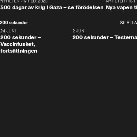
NYHETER
•
17 FEB. 2025
0:45
NYHETER
•
16 F
500 dagar av krig i Gaza – se förödelsen
Nya vapen ti
200 sekunder
SE ALLA
24 JUNI
5:00
2 JUNI
200 sekunder –
200 sekunder – Testern
Vaccinfusket,
fortsättningen