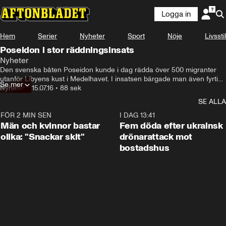
Logga in
Hem
Serier
Nyheter
Sport
Nöje
Livsstil
Poseidon i stor räddningsinsats
Nyheter
Den svenska båten Poseidon kunde i dag rädda över 500 migranter 
utanför Libyens kust i Medelhavet. I insatsen bärgade man även fyrtio 
Se mer
döda kroppar
Nyheter
•
15.07.16
•
88 sek
SE ALLA
FÖR 2 MIN SEN
1:11
I DAG 13:41
Män och kvinnor bastar
Fem döda efter ukrainsk
olika: "Snackar skit"
drönarattack mot
bostadshus