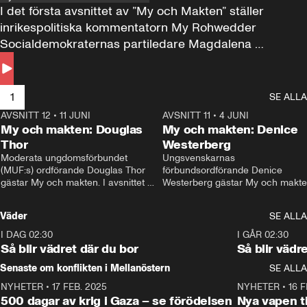
I det första avsnittet av ”My och Makten” ställer 
inrikespolitiska kommentatorn My Rohwedder 
Socialdemokraternas partiledare Magdalena 
Andersson till svars.
1
SE ALLA
AVSNITT 12
•
11 JUNI
26:27
AVSNITT 11
•
4 JUNI
2
My och makten: Douglas
My och makten: Denice
Thor
Westerberg
Moderata ungdomsförbundet 
Ungsvenskarnas 
(MUF:s) ordförande Douglas Thor 
förbundsordförande Denice 
gästar My och makten. I avsnittet 
Westerberg gästar My och makten.
diskuteras tonårsutvisningarna och 
avsnittet diskuteras migrationsfrå
hur Moderaterna ska locka väljare till 
och hur SD ska locka kvinnliga 
Väder
SE ALLA
valet i höst. 
väljare. 
I DAG 02:30
1:06
I GÅR 02:30
Så blir vädret där du bor
Så blir vädr
Senaste om konflikten i Mellanöstern
SE ALLA
NYHETER
•
17 FEB. 2025
0:45
NYHETER
•
16 F
500 dagar av krig i Gaza – se förödelsen
Nya vapen ti