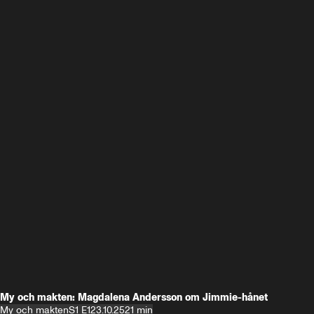
My och makten: Magdalena Andersson om Jimmie-hånet
My och makten
S1 E1
23.10.25
21 min