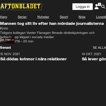
Logga in
Hem
Serier
Nyheter
Sport
Nöje
Livsstil
Mannen tog sitt liv efter han mördade journalisterna
Krim
Tidigare kollegan Vester Flanagan filmade dödsskjutningen och 
laddade upp klippet i sociala medier.
Se mer
Krim
•
15.07.16
•
20 min
Senast
SE ALLA
15 NOV. 2021
3:28
14 OKT. 2021
Så dödas kvinnor i nära relationer
Så lever gö