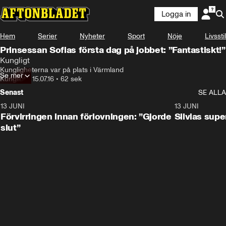
Logga in
Hem
Serier
Nyheter
Sport
Nöje
Livsstil
Prinsessan Sofias första dag på jobbet: ”Fantastiskt!”
Kungligt
Kungligheterna var på plats i Värmland
Se mer
Kungligt
•
15.07.16
•
62 sek
Senast
SE ALLA
13 JUNI
1:28
13 JUNI
Förvirringen innan förlovningen: ”Gjorde
Silvias sup
slut”