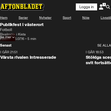
Logga in
Hem
Serier
Nyheter
Sport
Nöje
Livsstil
Publikfest i västerort
Fotboll
Rivalmöte i Kista
Se mer
Fotboll
•
15.07.16
•
5 min
Senast
SE ALLA
I GÅR 21:51
0:31
I GÅR 18:53
Värsta rivalen intresserade
Stökiga sce
svit fortsätt