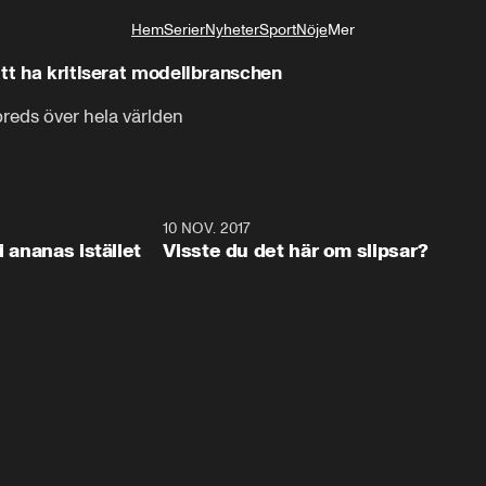
Hem
Serier
Nyheter
Sport
Nöje
Mer
Livsstil
att ha kritiserat modellbranschen
reds över hela världen
1:41
10 NOV. 2017
0:3
i ananas istället
Visste du det här om slipsar?