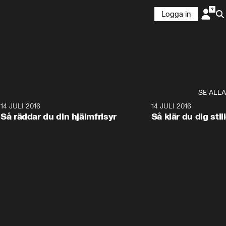
Logga in
SE ALLA
5
14 JULI 2016
2:02
14 JULI 2016
Så räddar du din hjälmfrisyr
Så klär du dig stil