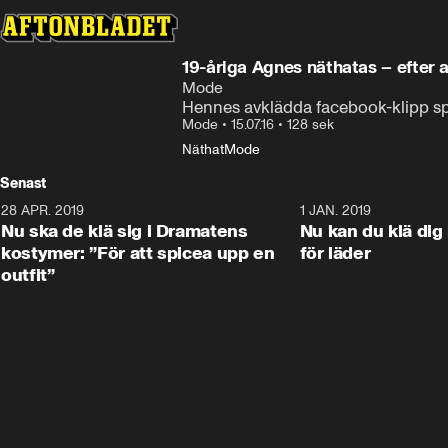
19-åriga Agnes näthatas – efter 
Mode
Hennes avklädda facebook-klipp sp
Mode
•
15.07.16
•
128 sek
Näthat
Mode
Senast
28 APR. 2019
1:52
1 JAN. 2019
Nu ska de klä sig i Dramatens
Nu kan du klä dig 
kostymer: ”För att spicea upp en
för läder
outfit”