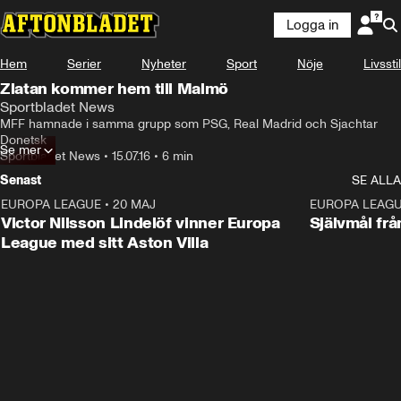
Logga in
Hem
Serier
Nyheter
Sport
Nöje
Livsstil
Zlatan kommer hem till Malmö
Sportbladet News
MFF hamnade i samma grupp som PSG, Real Madrid och Sjachtar 
Donetsk
Se mer
Sportbladet News
•
15.07.16
•
6 min
Senast
SE ALLA
EUROPA LEAGUE
•
20 MAJ
1:32
EUROPA LEAG
Victor Nilsson Lindelöf vinner Europa
Självmål frå
League med sitt Aston Villa