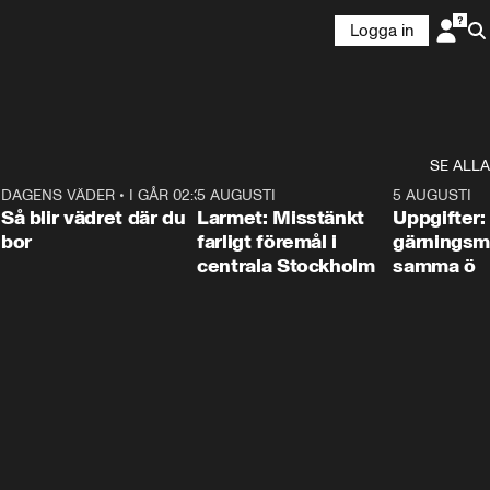
Logga in
SE ALLA
1
DAGENS VÄDER
•
I GÅR 02:30
1:06
5 AUGUSTI
0:35
5 AUGUSTI
Så blir vädret där du
Larmet: Misstänkt
Uppgifter:
bor
farligt föremål i
gärningsm
centrala Stockholm
samma ö