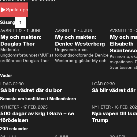
Spela upp
1
Säsong
AVSNITT 12
•
11 JUNI
26:27
AVSNITT 11
•
4 JUNI
23:40
AVSNITT 10
•
My och makten:
My och makten:
My och ma
Douglas Thor
Denice Westerberg
Elisabeth
Moderata 
Ungsvenskarnas 
Svantess
ungdomsförbundet (MUF:s) 
förbundsordförande Denice 
Kvinnorna, ek
ordförande Douglas Thor 
Westerberg gästar My och 
migrationen. E
gästar My och makten. I 
makten. I avsnittet 
Svantesson stäl
avsnittet diskuteras 
diskuteras migrationsfrågan 
när finansmini
Väder
tonårsutvisningarna och hur 
och hur SD ska locka 
Moderaterna ska locka 
kvinnliga väljare. 
I DAG 02:30
1:06
I GÅR 02:30
väljare till valet i höst. 
Så blir vädret där du bor
Så blir vädret där
Senaste om konflikten i Mellanöstern
NYHETER
•
17 FEB. 2025
0:45
NYHETER
•
16 FEB. 20
500 dagar av krig i Gaza – se
Nya vapen till Isr
förödelsen
Trump
200 sekunder