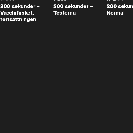
24 JUNI
5:00
2 JUNI
4:23
20 APRIL
200 sekunder –
200 sekunder –
200 sekun
Vaccinfusket,
Testerna
Normal
fortsättningen