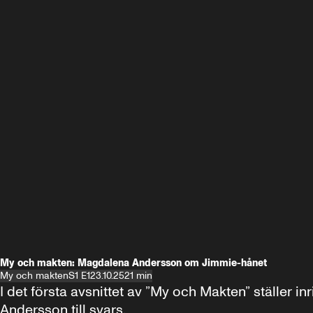
My och makten: Magdalena Andersson om Jimmie-hånet
My och makten
S1 E1
23.10.25
21 min
I det första avsnittet av ”My och Makten” ställe
Andersson till svars.