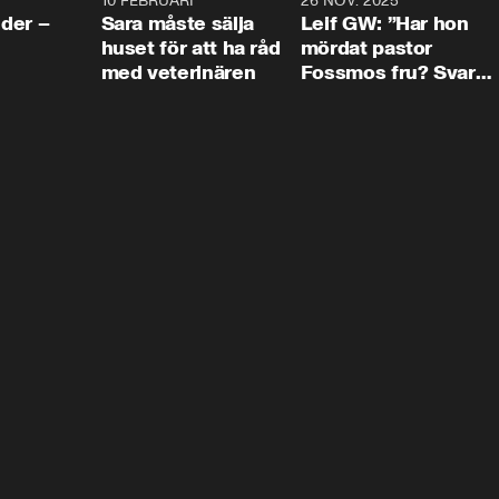
4:24
10 FEBRUARI
4:13
26 NOV. 2025
8:1
der –
Sara måste sälja
Leif GW: ”Har hon
huset för att ha råd
mördat pastor
med veterinären
Fossmos fru? Svar
nej.”