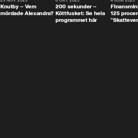
3
25 NOV. 2025
31:05
8 OKT. 2025
4:29
4 JUNI 2025
Knutby – Vem
200 sekunder –
Finansmin
mördade Alexandra?
Köttfusket: Se hela
125 procent
programmet här
"Skattever
viktig uppg