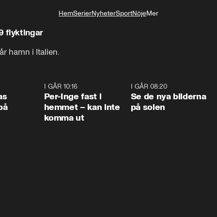
Hem
Serier
Nyheter
Sport
Nöje
Mer
Livsstil
 flyktingar
år hamn i Italien.
0:45
I GÅR 10:16
1:26
I GÅR 08:20
0:3
as
Per-Inge fast i
Se de nya bilderna
på
hemmet – kan inte
på solen
komma ut