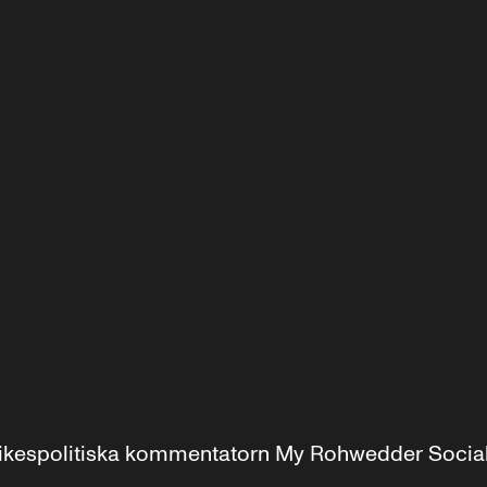
r inrikespolitiska kommentatorn My Rohwedder Soci