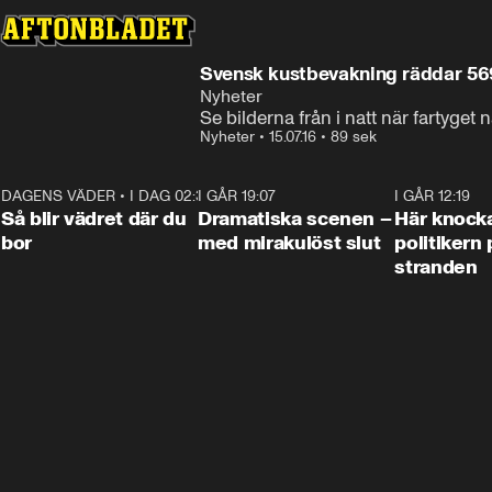
Svensk kustbevakning räddar 569
Nyheter
Se bilderna från i natt när fartyget n
Nyheter
•
15.07.16
•
89 sek
DAGENS VÄDER
•
I DAG 02:30
1:06
I GÅR 19:07
0:42
I GÅR 12:19
Så blir vädret där du
Dramatiska scenen –
Här knock
bor
med mirakulöst slut
politikern 
stranden