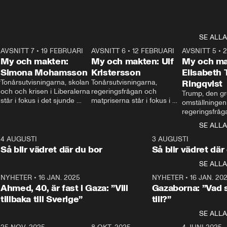
SE ALLA
7
AVSNITT 7
•
19 FEBRUARI
24:30
AVSNITT 6
•
12 FEBRUARI
27:30
AVSNITT 5
•
My och makten:
My och makten: Ulf
My och ma
Simona Mohamsson
Kristersson
Elisabeth
 
Tonårsutvisningarna, skolan 
Tonårsutvisningarna, 
Ringqvist
och och krisen i Liberalerna 
regeringsfrågan och 
Trump, den gr
står i fokus i det sjunde 
matpriserna står i fokus i 
omställningen
avsnittet av ”My och 
det sjätte avsnittet av ”My 
regeringsfråga
makten”. Se när 
och makten”. Se när 
centrum i det 
SE ALLA
Aftonbladets inrikespolitiska 
Aftonbladets inrikespolitiska 
avsnittet av ”
kommentator My 
kommentator My 
6
4 AUGUSTI
1:06
3 AUGUSTI
Makten”. Se nä
Rohwedder ställer 
Rohwedder ställer 
Så blir vädret där du bor
Så blir vädret där
Aftonbladets in
utbildnings- och 
statsminister Ulf Kristersson 
kommentator 
SE ALLA
integrationsminister Simona 
till svars.
Rohwedder stäl
Mohamsson till svars.
Centerpartiets
2
NYHETER
•
16 JAN. 2025
1:01
NYHETER
•
16 JAN. 20
Thand Ring till
Ahmed, 40, är fast i Gaza: ”Vill
Gazaborna: ”Vad s
tillbaka till Sverige”
till?”
SE ALLA