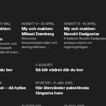
27 MAJ
3:51
AVSNITT 9
•
30 APRIL
24:00
AVSNITT 8
•
16 APRIL
25:1
kten:
My och makten:
My och makten:
Mikael Damberg
Nooshi Dadgostar
on
Ekonomin, 
V-ledaren Nooshi Dadgostar
finansministerrollen och 
pressas internt om 
onomin och 
demografikrisen. 
regeringsfrågan.

lisabeth 
Oppositionen ställs till svars 
I Aftonbladets 
ls till svars 
när Socialdemokraternas 
partiledarutfrågning ”My 
stern gästar 
Mikael Damberg gästar My 
och Makten” sätter hon ner 
My och Makten. 
och Makten. 
foten mot kritikerna:

1:06
5 AUGUSTI
1:0
– Vi ställer upp i val. Ska vi 
 du bor
Så blir vädret där du bor
vara med så sitter vi förstås 
25
1:22
NYHETER
•
21 JAN. 2025
0:5
ael – då hyllas
Här återvänder palestinska
fångarna hem