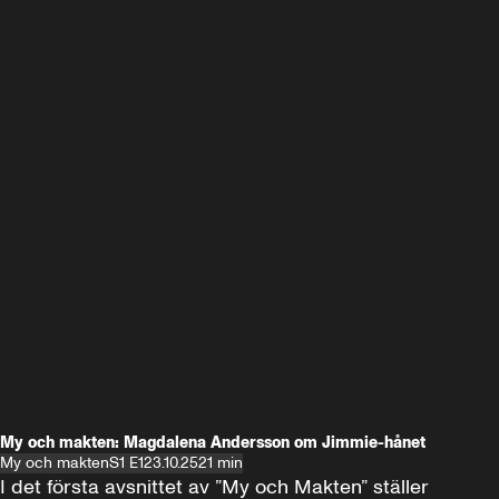
My och makten: Magdalena Andersson om Jimmie-hånet
My och makten
S1 E1
23.10.25
21 min
I det första avsnittet av ”My och Makten” ställer 