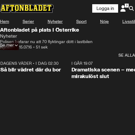
Logga in
Hem
Serier
Nyheter
Sport
Nöje
Livsstil
Aftonbladet på plats i Österrike
Nyheter
Polisen befarar nu att 70 flyktingar dött i lastbilen
Se mer
Nyheter
•
15.07.16
•
51 sek
SE ALLA
DAGENS VÄDER
•
I DAG 02:30
1:06
I GÅR 19:07
Så blir vädret där du bor
Dramatiska scenen – me
mirakulöst slut