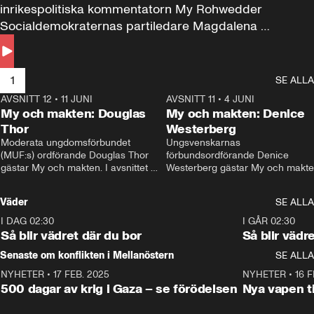
inrikespolitiska kommentatorn My Rohwedder 
Socialdemokraternas partiledare Magdalena 
Andersson till svars.
1
SE ALLA
AVSNITT 12
•
11 JUNI
26:27
AVSNITT 11
•
4 JUNI
2
My och makten: Douglas
My och makten: Denice
Thor
Westerberg
Moderata ungdomsförbundet 
Ungsvenskarnas 
(MUF:s) ordförande Douglas Thor 
förbundsordförande Denice 
gästar My och makten. I avsnittet 
Westerberg gästar My och makten.
diskuteras tonårsutvisningarna och 
avsnittet diskuteras migrationsfrå
hur Moderaterna ska locka väljare till 
och hur SD ska locka kvinnliga 
Väder
SE ALLA
valet i höst. 
väljare. 
I DAG 02:30
1:06
I GÅR 02:30
Så blir vädret där du bor
Så blir vädr
Senaste om konflikten i Mellanöstern
SE ALLA
NYHETER
•
17 FEB. 2025
0:45
NYHETER
•
16 F
500 dagar av krig i Gaza – se förödelsen
Nya vapen ti