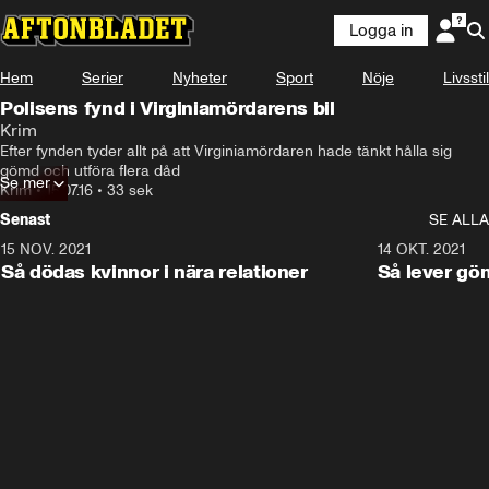
Logga in
Hem
Serier
Nyheter
Sport
Nöje
Livsstil
Polisens fynd i Virginiamördarens bil
Krim
Efter fynden tyder allt på att Virginiamördaren hade tänkt hålla sig 
gömd och utföra flera dåd
Se mer
Krim
•
15.07.16
•
33 sek
Senast
SE ALLA
15 NOV. 2021
3:28
14 OKT. 2021
Så dödas kvinnor i nära relationer
Så lever gö