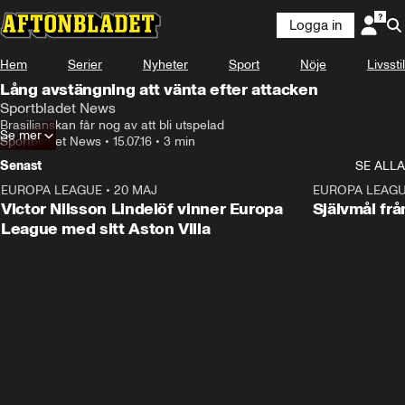
Logga in
Hem
Serier
Nyheter
Sport
Nöje
Livsstil
Lång avstängning att vänta efter attacken
Sportbladet News
Brasilianskan får nog av att bli utspelad
Se mer
Sportbladet News
•
15.07.16
•
3 min
Senast
SE ALLA
EUROPA LEAGUE
•
20 MAJ
1:32
EUROPA LEAG
Victor Nilsson Lindelöf vinner Europa
Självmål frå
League med sitt Aston Villa