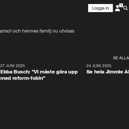
Logga in
arisol och hennes familj nu utvisas 
SE ALLA
1
27 JUNI 2025
1:24
24 JUNI 2025
Ebba Busch: ”Vi måste göra upp
Se hela Jimmie Å
med reform-fobin”