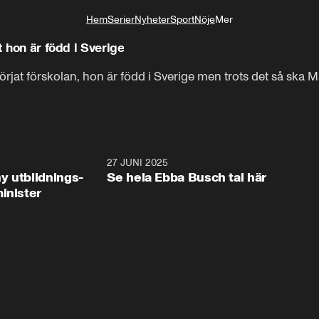
Hem
Serier
Nyheter
Sport
Nöje
Mer
Livsstil
t hon är född i Sverige
rjat förskolan, hon är född i Sverige men trots det så ska M
2:28
27 JUNI 2025
32:2
y utbildnings-
Se hela Ebba Busch tal här
inister