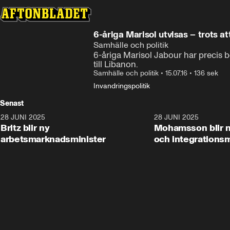
6-åriga Marisol utvisas – trots at
Samhälle och politik
6-åriga Marisol Jabour har precis bö
till Libanon.
Samhälle och politik
•
15.07.16
•
136 sek
Invandringspolitik
Senast
28 JUNI 2025
1:48
28 JUNI 2025
Britz blir ny
Mohamsson blir n
arbetsmarknadsminister
och integrationsm