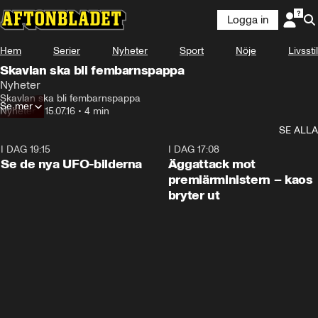
Logga in
Hem
Serier
Nyheter
Sport
Nöje
Livsstil
Skavlan ska bli fembarnspappa
Nyheter
Skavlan ska bli fembarnspappa
Se mer
Nyheter
•
15.07.16
•
4 min
SE ALLA
I DAG 19:15
0:36
I DAG 17:08
Se de nya UFO-bilderna
Äggattack mot
premiärministern – kaos
bryter ut