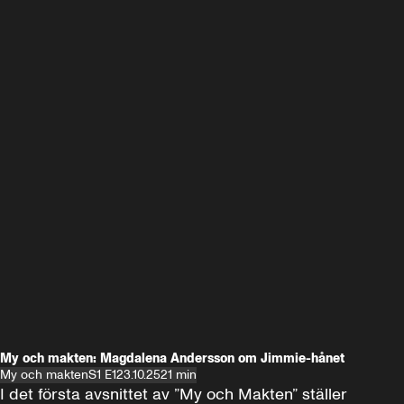
My och makten: Magdalena Andersson om Jimmie-hånet
My och makten
S1 E1
23.10.25
21 min
I det första avsnittet av ”My och Makten” ställer 