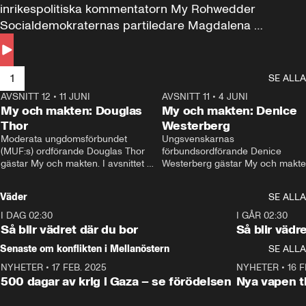
inrikespolitiska kommentatorn My Rohwedder 
Socialdemokraternas partiledare Magdalena 
Andersson till svars.
1
SE ALLA
AVSNITT 12
•
11 JUNI
26:27
AVSNITT 11
•
4 JUNI
2
My och makten: Douglas
My och makten: Denice
Thor
Westerberg
Moderata ungdomsförbundet 
Ungsvenskarnas 
(MUF:s) ordförande Douglas Thor 
förbundsordförande Denice 
gästar My och makten. I avsnittet 
Westerberg gästar My och makten.
diskuteras tonårsutvisningarna och 
avsnittet diskuteras migrationsfrå
hur Moderaterna ska locka väljare till 
och hur SD ska locka kvinnliga 
Väder
SE ALLA
valet i höst. 
väljare. 
I DAG 02:30
1:06
I GÅR 02:30
Så blir vädret där du bor
Så blir vädr
Senaste om konflikten i Mellanöstern
SE ALLA
NYHETER
•
17 FEB. 2025
0:45
NYHETER
•
16 F
500 dagar av krig i Gaza – se förödelsen
Nya vapen ti