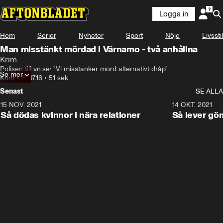
Logga in
Hem
Serier
Nyheter
Sport
Nöje
Livsstil
Man misstänkt mördad i Värnamo - två anhållna
Krim
Polisen till vn.se: "Vi misstänker mord alternativt dråp"
Se mer
Krim
•
15.07.16
•
51 sek
Senast
SE ALLA
15 NOV. 2021
3:28
14 OKT. 2021
Så dödas kvinnor i nära relationer
Så lever gö