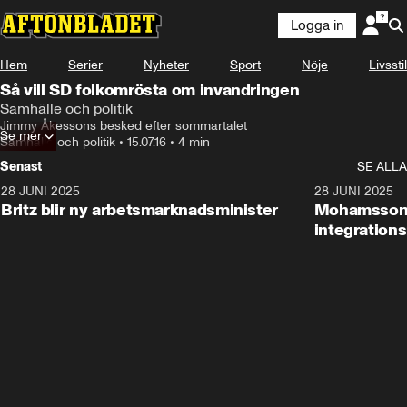
Logga in
Hem
Serier
Nyheter
Sport
Nöje
Livsstil
Så vill SD folkomrösta om invandringen
Samhälle och politik
Jimmy Åkessons besked efter sommartalet
Se mer
Samhälle och politik
•
15.07.16
•
4 min
Senast
SE ALLA
28 JUNI 2025
1:48
28 JUNI 2025
Britz blir ny arbetsmarknadsminister
Mohamsson b
integration