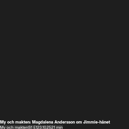
My och makten: Magdalena Andersson om Jimmie-hånet
My och makten
S1 E1
23.10.25
21 min