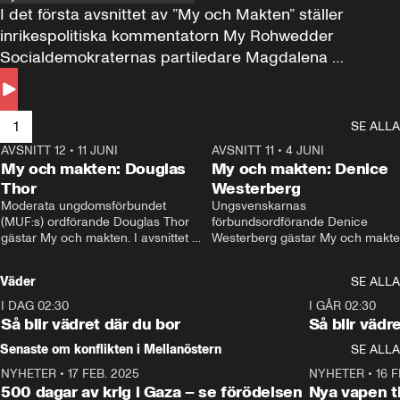
I det första avsnittet av ”My och Makten” ställer 
inrikespolitiska kommentatorn My Rohwedder 
Socialdemokraternas partiledare Magdalena 
Andersson till svars.
1
SE ALLA
AVSNITT 12
•
11 JUNI
26:27
AVSNITT 11
•
4 JUNI
2
My och makten: Douglas
My och makten: Denice
Thor
Westerberg
Moderata ungdomsförbundet 
Ungsvenskarnas 
(MUF:s) ordförande Douglas Thor 
förbundsordförande Denice 
gästar My och makten. I avsnittet 
Westerberg gästar My och makten.
diskuteras tonårsutvisningarna och 
avsnittet diskuteras migrationsfrå
hur Moderaterna ska locka väljare till 
och hur SD ska locka kvinnliga 
Väder
SE ALLA
valet i höst. 
väljare. 
I DAG 02:30
1:06
I GÅR 02:30
Så blir vädret där du bor
Så blir vädr
Senaste om konflikten i Mellanöstern
SE ALLA
NYHETER
•
17 FEB. 2025
0:45
NYHETER
•
16 F
500 dagar av krig i Gaza – se förödelsen
Nya vapen ti