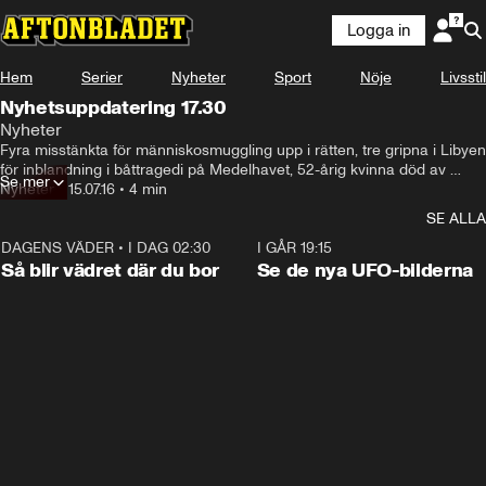
Logga in
Hem
Serier
Nyheter
Sport
Nöje
Livsstil
Nyhetsuppdatering 17.30
Nyheter
Fyra misstänkta för människosmuggling upp i rätten, tre gripna i Libyen 
för inblandning i båttragedi på Medelhavet, 52-årig kvinna död av 
Se mer
vådaskott, MC-förare allvarligt skadad efter olycka, polisen har anhållit 
Nyheter
•
15.07.16
•
4 min
30-åring som misstänks planerat bygga en bomb och Usain Bolt 
SE ALLA
säkrade sitt tredje guld i friidrotts-VM i Peking.
DAGENS VÄDER
•
I DAG 02:30
1:06
I GÅR 19:15
Så blir vädret där du bor
Se de nya UFO-bilderna