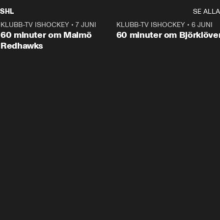
SHL
SE ALLA
KLUBB-TV ISHOCKEY
•
7 JUNI
1:02:53
KLUBB-TV ISHOCKEY
•
6 JUNI
1:0
Plus
60 minuter om Malmö
60 minuter om Björklöve
Redhawks