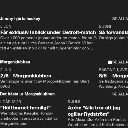
Jimmy hjärta hockey
SE ALLA
5 JUNI
11:14
5 JUNI
Får exklusiv inblick under Detroit-match
Så förvandl
Över 1 000 personer jobbar under en match, för att få 
Otroliga jobbet
allt att gå runt i Little Ceasars Arena i Detroit. Vi har 
fått en exklusiv inblick i hur allt fungerar inför och 
under match i världens bästa hockeyliga
Morgonklubben
SE ALLA
2 JUNI
SÄSONG 1, AVSN
2/6 - Morgonklubben
8/5 – Morg
Se tisdagens avsnitt av Morgonklubben här. Start 
Se fredagens av
09.00. 
Det bästa ur Morgonklubben
SE ALLA
I GÅR 12:20
1:14
5 JUNI
”Höll barnet hemligt”
Axén: ”Alla tror att jag
Wernblooms Keisuke Honda-
ogillar Rydström”
anekdoter i senaste avsnittet av 
Hör Alexander Axén och Pontus 
Morgonklubben
Wernbloom om att Kalle Karlsson 