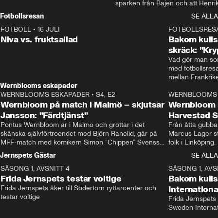
sparken från Bajen och att Henrik
Rydström tar över
Fotbollsresan
SE ALLA
FOTBOLL
•
16 JULI
0:44
FOTBOLLSRES
Niva vs. fruktsallad
Bakom kulis
skräck: ”Kry
Vad gör man som
med fotbollsres
Wernblooms eskapader
WERNBLOOMS ESKAPADER
•
S4, E2
38:23
WERNBLOOMS 
Wernbloom på match i Malmö – skjutsar
Wernbloom 
Jansson: ”Färdtjänst”
Harvestad 
Pontus Wernbloom är i Malmö och grottar i det 
Från åtta gubbar 
skånska självförtroendet med Björn Ranelid, går på 
Marcus Lager sta
MFF-match med komikern Simon ”Chippen” Svensson 
folk i Linköping
och hjälper skadade stjärnbacken Pontus Jansson 
och Wernbloom kl
Jernspets Gästar
SE ALLA
hem. 
SÄSONG 1, AVSNITT 4
13:37
SÄSONG 1, AVS
Frida Jernspets testar voltige
Bakom kuli
Frida Jernspets åker till Södertörn ryttarcenter och 
Internation
testar voltige
Frida Jernspets 
Sweden Interna