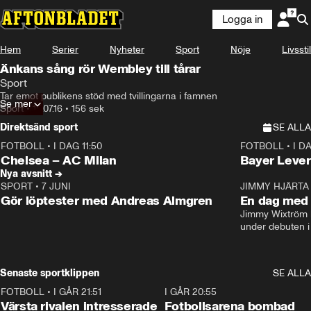
Logga in
Hem
Serier
Nyheter
Sport
Nöje
Livsstil
Änkans sång rör Wembley till tårar
Sport
Tar emot publikens stöd med tvillingarna i famnen
Se mer
Sport
•
15.07.16
•
156 sek
Direktsänd sport
SE ALLA
FOTBOLL
•
I DAG 11:50
FOTBOLL
•
I D
Plus
Plus
Chelsea – AC Milan
Bayer Lever
Nya avsnitt →
SPORT
•
7 JUNI
16:36
JIMMY HJÄRTA
Gör löptester med Andreas Almgren
En dag med 
Jimmy Wixtröm 
under debuten i
Senaste sportklippen
SE ALLA
FOTBOLL
•
I GÅR 21:51
0:31
I GÅR 20:55
Värsta rivalen intresserade
Fotbollsarena bombad