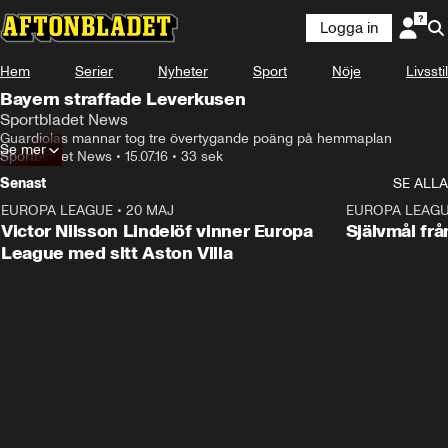
Logga in
Hem
Serier
Nyheter
Sport
Nöje
Livsstil
Bayern straffade Leverkusen
Sportbladet News
Guardiolas mannar tog tre övertygande poäng på hemmaplan
Se mer
Sportbladet News
•
15.07.16
•
33 sek
Senast
SE ALLA
EUROPA LEAGUE
•
20 MAJ
1:32
EUROPA LEAG
Victor Nilsson Lindelöf vinner Europa
Självmål frå
League med sitt Aston Villa