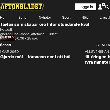
Logga in
Hem
Serier
Nyheter
Sport
Nöje
Livsstil
Tavlan som skapar oro inför stundande kval
Fotboll
Andreas Isakssons jättetavla i Turkiet
Se mer
Fotboll
•
15.07.16
•
25 sek
Senast
SE ALLA
I GÅR 20:50
0:31
ALLSVENSKAN
Gjorde mål – försvann ner i ett hål
19-åringen b
fyra minute