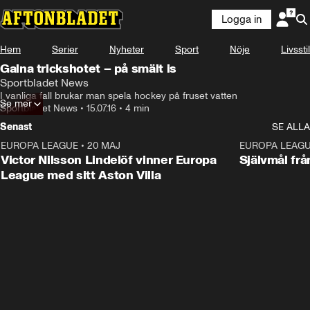
Logga in
Hem
Serier
Nyheter
Sport
Nöje
Livsstil
Galna trickshotet – på smält is
Sportbladet News
I vanliga fall brukar man spela hockey på fruset vatten
Se mer
Sportbladet News
•
15.07.16
•
4 min
Senast
SE ALLA
EUROPA LEAGUE
•
20 MAJ
1:32
EUROPA LEAG
Victor Nilsson Lindelöf vinner Europa
Självmål frå
League med sitt Aston Villa