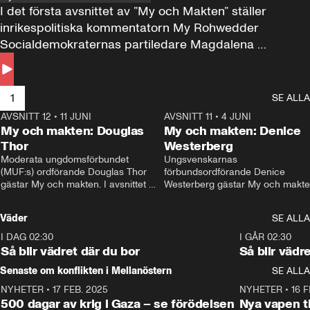
I det första avsnittet av ”My och Makten” ställer 
inrikespolitiska kommentatorn My Rohwedder 
Socialdemokraternas partiledare Magdalena 
Andersson till svars.
1
SE ALLA
AVSNITT 12
•
11 JUNI
26:27
AVSNITT 11
•
4 JUNI
2
My och makten: Douglas
My och makten: Denice
Thor
Westerberg
Moderata ungdomsförbundet 
Ungsvenskarnas 
(MUF:s) ordförande Douglas Thor 
förbundsordförande Denice 
gästar My och makten. I avsnittet 
Westerberg gästar My och makten.
diskuteras tonårsutvisningarna och 
avsnittet diskuteras migrationsfrå
hur Moderaterna ska locka väljare till 
och hur SD ska locka kvinnliga 
Väder
SE ALLA
valet i höst. 
väljare. 
I DAG 02:30
1:06
I GÅR 02:30
Så blir vädret där du bor
Så blir vädr
Senaste om konflikten i Mellanöstern
SE ALLA
NYHETER
•
17 FEB. 2025
0:45
NYHETER
•
16 F
500 dagar av krig i Gaza – se förödelsen
Nya vapen ti