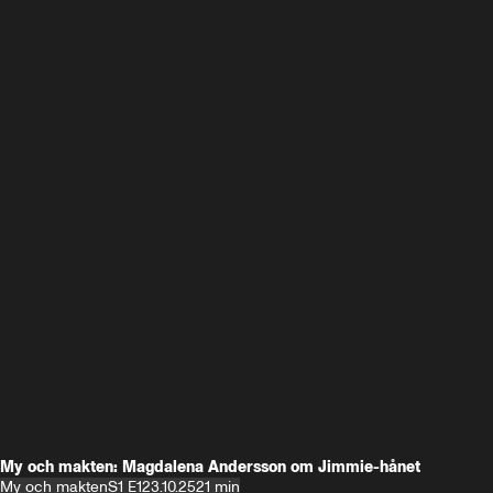
My och makten: Magdalena Andersson om Jimmie-hånet
My och makten
S1 E1
23.10.25
21 min