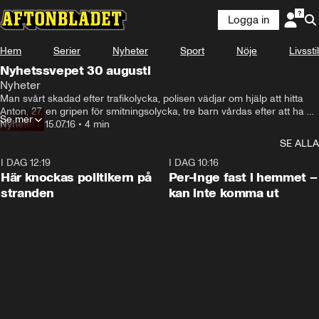
Logga in
Hem
Serier
Nyheter
Sport
Nöje
Livsstil
Nyhetssvepet 30 augusti
Nyheter
Man svårt skadad efter trafikolycka, polisen vädjar om hjälp att hitta 
Anton, 27, en gripen för smitningsolycka, tre barn vårdas efter att ha 
Se mer
hittats i lastbil, hittad vrakdel tillhörde inte MH370 och 
Nyheter
•
15.07.16
•
4 min
världsmästerskapet i luftgitarr gick av stapeln i helgen.
SE ALLA
I DAG 12:19
0:45
I DAG 10:16
Här knockas politikern på
Per-Inge fast i hemmet –
stranden
kan inte komma ut