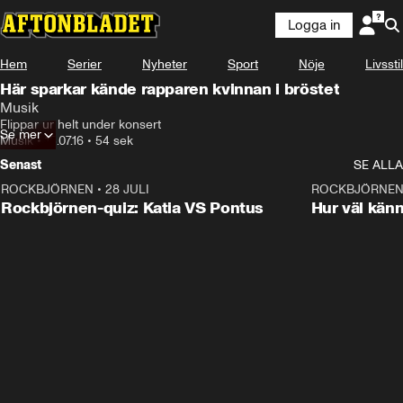
Logga in
Hem
Serier
Nyheter
Sport
Nöje
Livsstil
Här sparkar kände rapparen kvinnan i bröstet
Musik
Flippar ur helt under konsert
Se mer
Musik
•
15.07.16
•
54 sek
Senast
SE ALLA
ROCKBJÖRNEN
•
28 JULI
0:15
ROCKBJÖRNE
Rockbjörnen-quiz: Katia VS Pontus
Hur väl kän