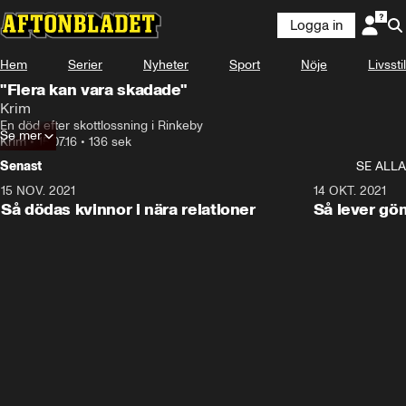
Logga in
Hem
Serier
Nyheter
Sport
Nöje
Livsstil
"Flera kan vara skadade"
Krim
En död efter skottlossning i Rinkeby
Se mer
Krim
•
15.07.16
•
136 sek
Senast
SE ALLA
15 NOV. 2021
3:28
14 OKT. 2021
Så dödas kvinnor i nära relationer
Så lever gö