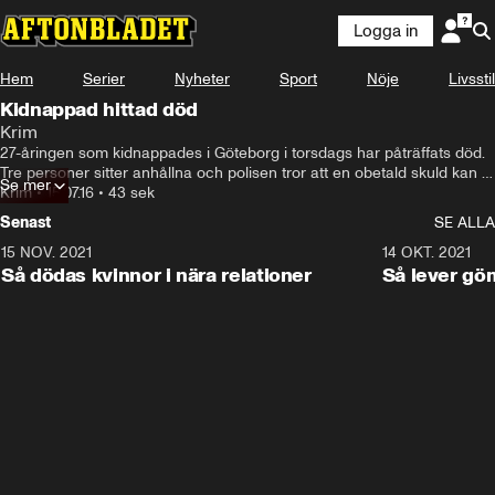
Logga in
Hem
Serier
Nyheter
Sport
Nöje
Livsstil
Kidnappad hittad död
Krim
27-åringen som kidnappades i Göteborg i torsdags har påträffats död. 
Tre personer sitter anhållna och polisen tror att en obetald skuld kan 
Se mer
ligga bakom det inträffade.
Krim
•
15.07.16
•
43 sek
Senast
SE ALLA
15 NOV. 2021
3:28
14 OKT. 2021
Så dödas kvinnor i nära relationer
Så lever gö