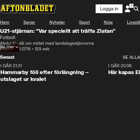
Logga in
Hem
Serier
Nyheter
Sport
Nöje
Livsstil
U21-stjärnan: ”Var speciellt att träffa Zlatan”
Fotboll
Abdul Khalili om mötet med landslagsstjärnorna
Se mer
Fotboll
•
15.07.16
•
129 sek
Senast
SE ALLA
I GÅR 21:31
1:28
I GÅR 20:08
Hammarby föll efter förlängning –
Här kapas El
utslaget ur kvalet