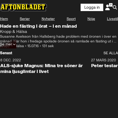
Logga in
Hem
Serier
Nyheter
Sport
Nöje
Livsstil
Hade en fästing i örat – i en månad
Kropp & Hälsa
Susanne Axelsson från Hallsberg hade problem med öronen i över en 
månad. När hon i fredags spolade öronen så ramlade en fästing ut i 
Se mer
handen på henne.
Kropp & Hälsa
•
15.07.16
•
131 sek
Senast
SE ALLA
8 DEC. 2022
2:42
27 MARS 2020
ALS-sjuke Magnus: Mina tre söner är
Peter testa
mina ljusglimtar i livet