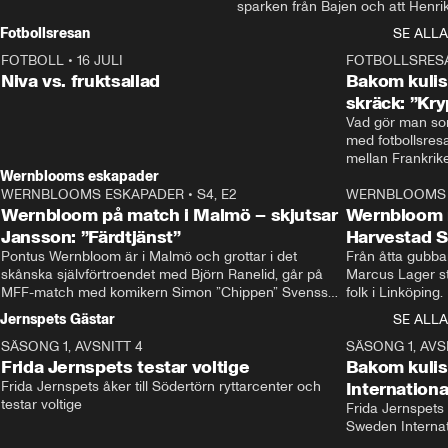
sparken från Bajen och att Henrik
Rydström tar över
Fotbollsresan
SE ALLA
FOTBOLL
•
16 JULI
0:44
FOTBOLLSRES
Niva vs. fruktsallad
Bakom kulis
skräck: ”Kry
Vad gör man som
med fotbollsres
Wernblooms eskapader
WERNBLOOMS ESKAPADER
•
S4, E2
38:23
WERNBLOOMS 
Wernbloom på match i Malmö – skjutsar
Wernbloom 
Jansson: ”Färdtjänst”
Harvestad 
Pontus Wernbloom är i Malmö och grottar i det 
Från åtta gubbar 
skånska självförtroendet med Björn Ranelid, går på 
Marcus Lager sta
MFF-match med komikern Simon ”Chippen” Svensson 
folk i Linköping
och hjälper skadade stjärnbacken Pontus Jansson 
och Wernbloom kl
Jernspets Gästar
SE ALLA
hem. 
SÄSONG 1, AVSNITT 4
13:37
SÄSONG 1, AVS
Frida Jernspets testar voltige
Bakom kuli
Frida Jernspets åker till Södertörn ryttarcenter och 
Internation
testar voltige
Frida Jernspets 
Sweden Interna