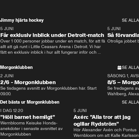
Jimmy hjärta hockey
SE ALLA
5 JUNI
11:14
5 JUNI
Får exklusiv inblick under Detroit-match
Så förvandl
Över 1 000 personer jobbar under en match, för att få 
Otroliga jobbet
allt att gå runt i Little Ceasars Arena i Detroit. Vi har 
fått en exklusiv inblick i hur allt fungerar inför och 
under match i världens bästa hockeyliga
Morgonklubben
SE ALLA
2 JUNI
SÄSONG 1, AVSN
2/6 - Morgonklubben
8/5 – Morg
Se tisdagens avsnitt av Morgonklubben här. Start 
Se fredagens av
09.00. 
Det bästa ur Morgonklubben
SE ALLA
I DAG 12:20
1:14
5 JUNI
”Höll barnet hemligt”
Axén: ”Alla tror att jag
Wernblooms Keisuke Honda-
ogillar Rydström”
anekdoter i senaste avsnittet av 
Hör Alexander Axén och Pontus 
Morgonklubben
Wernbloom om att Kalle Karlsson 