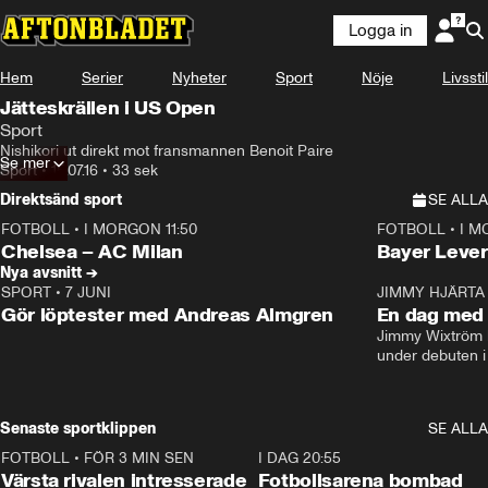
Logga in
Hem
Serier
Nyheter
Sport
Nöje
Livsstil
Jätteskrällen i US Open
Sport
Nishikori ut direkt mot fransmannen Benoit Paire
Se mer
Sport
•
15.07.16
•
33 sek
Direktsänd sport
SE ALLA
FOTBOLL
•
I MORGON 11:50
FOTBOLL
•
I M
Plus
Plus
Chelsea – AC Milan
Bayer Lever
Nya avsnitt →
SPORT
•
7 JUNI
16:36
JIMMY HJÄRTA
Gör löptester med Andreas Almgren
En dag med 
Jimmy Wixtröm 
under debuten i
Senaste sportklippen
SE ALLA
FOTBOLL
•
FÖR 3 MIN SEN
0:31
I DAG 20:55
Värsta rivalen intresserade
Fotbollsarena bombad