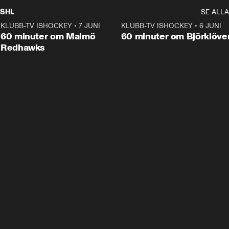
SHL
SE ALLA
KLUBB-TV ISHOCKEY
•
7 JUNI
1:02:53
KLUBB-TV ISHOCKEY
•
6 JUNI
1:0
Plus
60 minuter om Malmö
60 minuter om Björklöve
Redhawks