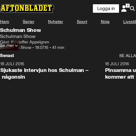
Logga in
Hem
Serier
Nyheter
Sport
Nöje
Livsstil
Schulman Show
Schulman Show
Gäst: Kristoffer Appelgren
Se mer
Schulman Show
•
18.07.16
•
41 min
Senast
SE ALLA
18 JULI 2016
45:08
18 JULI 2016
Sjukaste intervjun hos Schulman –
Pinsamma up
någonsin
kommer att 