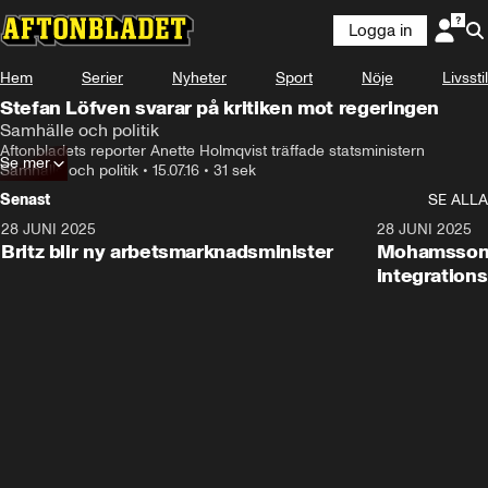
Logga in
Hem
Serier
Nyheter
Sport
Nöje
Livsstil
Stefan Löfven svarar på kritiken mot regeringen
Samhälle och politik
Aftonbladets reporter Anette Holmqvist träffade statsministern
Se mer
Samhälle och politik
•
15.07.16
•
31 sek
Senast
SE ALLA
28 JUNI 2025
1:48
28 JUNI 2025
Britz blir ny arbetsmarknadsminister
Mohamsson b
integration