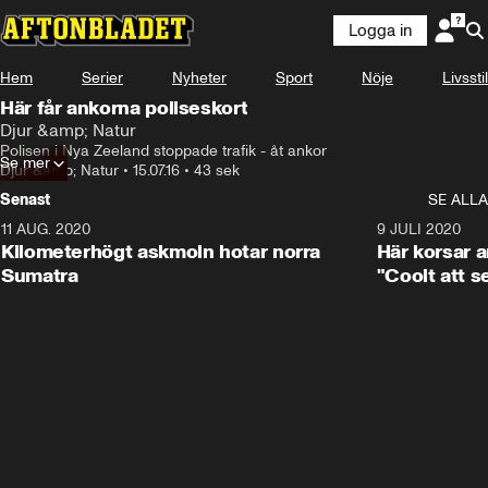
Logga in
Hem
Serier
Nyheter
Sport
Nöje
Livsstil
Här får ankorna poliseskort
Djur &amp; Natur
Polisen i Nya Zeeland stoppade trafik - åt ankor
Se mer
Djur &amp; Natur
•
15.07.16
•
43 sek
Senast
SE ALLA
11 AUG. 2020
0:41
9 JULI 2020
Kilometerhögt askmoln hotar norra
Här korsar 
Sumatra
"Coolt att s