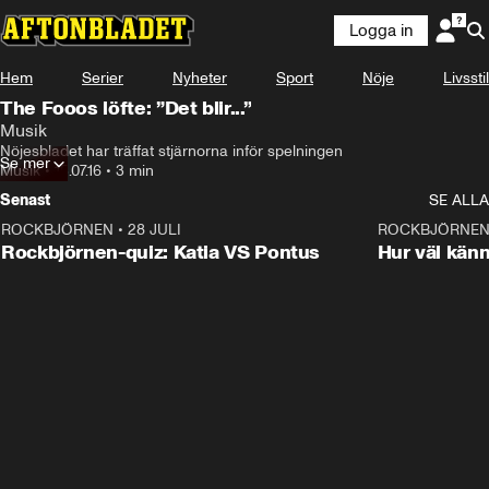
Logga in
Hem
Serier
Nyheter
Sport
Nöje
Livsstil
The Fooos löfte: ”Det blir...”
Musik
Nöjesbladet har träffat stjärnorna inför spelningen
Se mer
Musik
•
15.07.16
•
3 min
Senast
SE ALLA
ROCKBJÖRNEN
•
28 JULI
0:15
ROCKBJÖRNE
Rockbjörnen-quiz: Katia VS Pontus
Hur väl kän