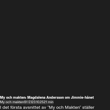
My och makten: Magdalena Andersson om Jimmie-hånet
My och makten
S1 E1
23.10.25
21 min
I det första avsnittet av ”My och Makten” ställer 