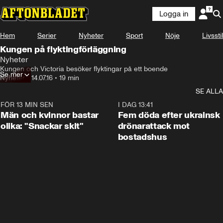
Logga in
Hem
Serier
Nyheter
Sport
Nöje
Livsstil
Kungen på flyktingförläggning
Nyheter
Kungen och Victoria besöker flyktingar på ett boende
Se mer
Nyheter
•
14.07.16
•
19 min
SE ALLA
FÖR 13 MIN SEN
1:11
I DAG 13:41
Män och kvinnor bastar
Fem döda efter ukrainsk
olika: "Snackar skit"
drönarattack mot
bostadshus