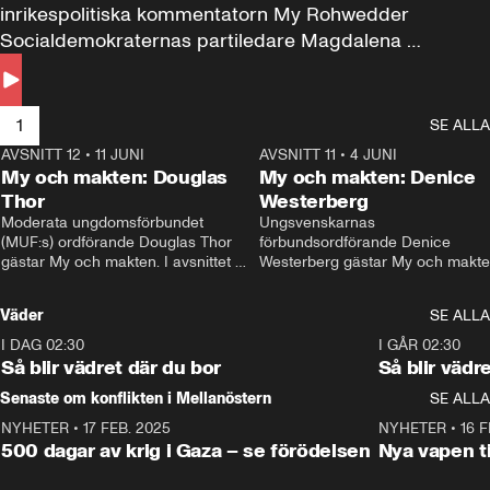
inrikespolitiska kommentatorn My Rohwedder 
Socialdemokraternas partiledare Magdalena 
Andersson till svars.
1
SE ALLA
AVSNITT 12
•
11 JUNI
26:27
AVSNITT 11
•
4 JUNI
2
My och makten: Douglas
My och makten: Denice
Thor
Westerberg
Moderata ungdomsförbundet 
Ungsvenskarnas 
(MUF:s) ordförande Douglas Thor 
förbundsordförande Denice 
gästar My och makten. I avsnittet 
Westerberg gästar My och makten.
diskuteras tonårsutvisningarna och 
avsnittet diskuteras migrationsfrå
hur Moderaterna ska locka väljare till 
och hur SD ska locka kvinnliga 
Väder
SE ALLA
valet i höst. 
väljare. 
I DAG 02:30
1:06
I GÅR 02:30
Så blir vädret där du bor
Så blir vädr
Senaste om konflikten i Mellanöstern
SE ALLA
NYHETER
•
17 FEB. 2025
0:45
NYHETER
•
16 F
500 dagar av krig i Gaza – se förödelsen
Nya vapen ti