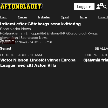
Logga in
Hem
Serier
Nyheter
Sport
Nöje
Livsstil
Irriterat efter Göteborgs sena kvittering
Sportbladet News
Höjdpunkterna från toppmötet Elfsborg-IFK Göteborg och övriga 
allsvenskan i Sportbladet News
Se mer
Sportbladet News
•
14.07.16
•
5 min
Senast
SE ALLA
EUROPA LEAGUE
•
20 MAJ
1:32
EUROPA LEAG
Victor Nilsson Lindelöf vinner Europa
Självmål frå
League med sitt Aston Villa