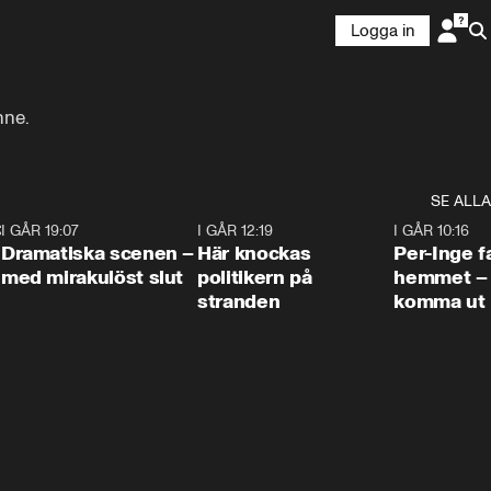
Logga in
nne.
SE ALLA
:30
6
I GÅR 19:07
0:42
I GÅR 12:19
0:45
I GÅR 10:16
Dramatiska scenen –
Här knockas
Per-Inge fa
med mirakulöst slut
politikern på
hemmet – 
stranden
komma ut