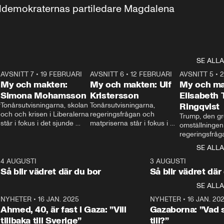
aldemokraternas partiledare Magdalena 
SE ALLA
7
AVSNITT 7
•
19 FEBRUARI
24:30
AVSNITT 6
•
12 FEBRUARI
27:30
AVSNITT 5
•
My och makten:
My och makten: Ulf
My och ma
Simona Mohamsson
Kristersson
Elisabeth
 
Tonårsutvisningarna, skolan 
Tonårsutvisningarna, 
Ringqvist
och och krisen i Liberalerna 
regeringsfrågan och 
Trump, den gr
står i fokus i det sjunde 
matpriserna står i fokus i 
omställningen
avsnittet av ”My och 
det sjätte avsnittet av ”My 
regeringsfråga
makten”. Se när 
och makten”. Se när 
centrum i det 
SE ALLA
Aftonbladets inrikespolitiska 
Aftonbladets inrikespolitiska 
avsnittet av ”
kommentator My 
kommentator My 
6
4 AUGUSTI
1:06
3 AUGUSTI
Makten”. Se nä
Rohwedder ställer 
Rohwedder ställer 
Så blir vädret där du bor
Så blir vädret där
Aftonbladets in
utbildnings- och 
statsminister Ulf Kristersson 
kommentator 
SE ALLA
integrationsminister Simona 
till svars.
Rohwedder stäl
Mohamsson till svars.
Centerpartiets
2
NYHETER
•
16 JAN. 2025
1:01
NYHETER
•
16 JAN. 20
Thand Ring till
Ahmed, 40, är fast i Gaza: ”Vill
Gazaborna: ”Vad s
tillbaka till Sverige”
till?”