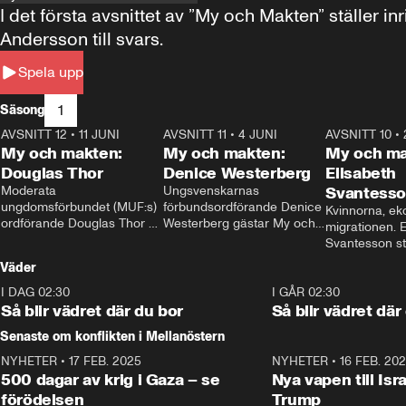
I det första avsnittet av ”My och Makten” ställe
Andersson till svars.
Spela upp
1
Säsong
AVSNITT 12
•
11 JUNI
26:27
AVSNITT 11
•
4 JUNI
23:40
AVSNITT 10
•
My och makten:
My och makten:
My och ma
Douglas Thor
Denice Westerberg
Elisabeth
Moderata 
Ungsvenskarnas 
Svantess
ungdomsförbundet (MUF:s) 
förbundsordförande Denice 
Kvinnorna, ek
ordförande Douglas Thor 
Westerberg gästar My och 
migrationen. E
gästar My och makten. I 
makten. I avsnittet 
Svantesson stäl
avsnittet diskuteras 
diskuteras migrationsfrågan 
när finansmini
Väder
tonårsutvisningarna och hur 
och hur SD ska locka 
Moderaterna ska locka 
kvinnliga väljare. 
I DAG 02:30
1:06
I GÅR 02:30
väljare till valet i höst. 
Så blir vädret där du bor
Så blir vädret där
Senaste om konflikten i Mellanöstern
NYHETER
•
17 FEB. 2025
0:45
NYHETER
•
16 FEB. 20
500 dagar av krig i Gaza – se
Nya vapen till Isr
förödelsen
Trump