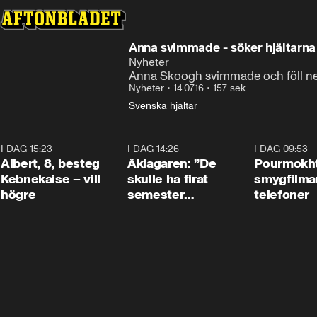
Anna svimmade - söker hjältarna
Nyheter
Anna Skoogh svimmade och föll ned
Nyheter
•
14.07.16
•
157 sek
Svenska hjältar
I DAG 15:23
0:54
I DAG 14:26
1:54
I DAG 09:53
Albert, 8, besteg
Åklagaren: ”De
Pourmokht
Kebnekaise – vill
skulle ha firat
smygfilma
högre
semester
telefoner
tillsammans”