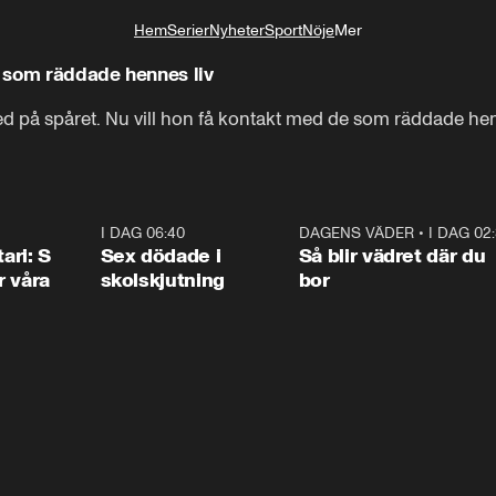
Hem
Serier
Nyheter
Sport
Nöje
Mer
Livsstil
 som räddade hennes liv
 på spåret. Nu vill hon få kontakt med de som räddade he
1:36
I DAG 06:40
0:47
DAGENS VÄDER
•
I DAG 02
1:0
ari: S
Sex dödade i
Så blir vädret där du
r våra
skolskjutning
bor