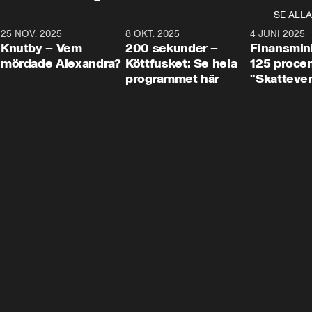
SE ALLA
3
25 NOV. 2025
31:05
8 OKT. 2025
4:29
4 JUNI 2025
Knutby – Vem
200 sekunder –
Finansmin
mördade Alexandra?
Köttfusket: Se hela
125 procent
programmet här
"Skattever
viktig uppg