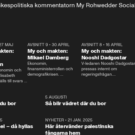
r inrikespolitiska kommentatorn My Rohwedder Soci
27 MAJ
3:51
AVSNITT 9
•
30 APRIL
24:00
AVSNITT 8
•
16 APRIL
25:1
kten:
My och makten:
My och makten:
Mikael Damberg
Nooshi Dadgostar
on
Ekonomin, 
V-ledaren Nooshi Dadgostar
finansministerrollen och 
pressas internt om 
onomin och 
demografikrisen. 
regeringsfrågan.

lisabeth 
Oppositionen ställs till svars 
I Aftonbladets 
ls till svars 
när Socialdemokraternas 
partiledarutfrågning ”My 
stern gästar 
Mikael Damberg gästar My 
och Makten” sätter hon ner 
My och Makten. 
och Makten. 
foten mot kritikerna:

1:06
5 AUGUSTI
1:0
– Vi ställer upp i val. Ska vi 
 du bor
Så blir vädret där du bor
vara med så sitter vi förstås 
25
1:22
NYHETER
•
21 JAN. 2025
0:5
ael – då hyllas
Här återvänder palestinska
fångarna hem