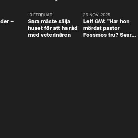
4:24
10 FEBRUARI
4:13
26 NOV. 2025
8:1
der –
Sara måste sälja
Leif GW: ”Har hon
huset för att ha råd
mördat pastor
med veterinären
Fossmos fru? Svar
nej.”