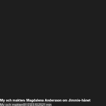
My och makten: Magdalena Andersson om Jimmie-hånet
My och makten
S1 E1
23.10.25
21 min