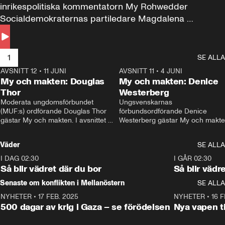
inrikespolitiska kommentatorn My Rohwedder 
Socialdemokraternas partiledare Magdalena 
Andersson till svars.
1
SE ALLA
AVSNITT 12
•
11 JUNI
26:27
AVSNITT 11
•
4 JUNI
2
My och makten: Douglas
My och makten: Denice
Thor
Westerberg
Moderata ungdomsförbundet 
Ungsvenskarnas 
(MUF:s) ordförande Douglas Thor 
förbundsordförande Denice 
gästar My och makten. I avsnittet 
Westerberg gästar My och makten.
diskuteras tonårsutvisningarna och 
avsnittet diskuteras migrationsfrå
hur Moderaterna ska locka väljare till 
och hur SD ska locka kvinnliga 
Väder
SE ALLA
valet i höst. 
väljare. 
I DAG 02:30
1:06
I GÅR 02:30
Så blir vädret där du bor
Så blir vädr
Senaste om konflikten i Mellanöstern
SE ALLA
NYHETER
•
17 FEB. 2025
0:45
NYHETER
•
16 F
500 dagar av krig i Gaza – se förödelsen
Nya vapen ti