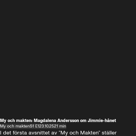
My och makten: Magdalena Andersson om Jimmie-hånet
My och makten
S1 E1
23.10.25
21 min
I det första avsnittet av ”My och Makten” ställer 