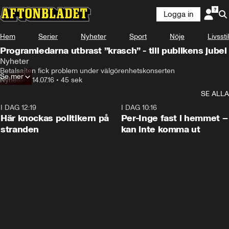
Logga in
Hem
Serier
Nyheter
Sport
Nöje
Livsstil
Programledarna utbrast ”krasch” - till publikens jubel
Nyheter
Betalsajten fick problem under välgörenhetskonserten
Se mer
Nyheter
•
14.07.16
•
45 sek
SE ALLA
I DAG 12:19
0:45
I DAG 10:16
Här knockas politikern på
Per-Inge fast i hemmet –
stranden
kan inte komma ut