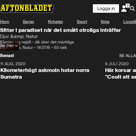
Logga in
Hem
Serier
Nyheter
Sport
Nöje
Livsstil
Sitter i paradiset när det smått otroliga inträffar
Djur &amp; Natur
Klantar sig rejält - då sker det märkliga
Se mer
Djur &amp; Natur
•
14.07.16
•
50 sek
Senast
SE ALLA
11 AUG. 2020
0:41
9 JULI 2020
Kilometerhögt askmoln hotar norra
Här korsar 
Sumatra
"Coolt att s