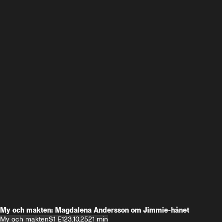
My och makten: Magdalena Andersson om Jimmie-hånet
My och makten
S1 E1
23.10.25
21 min