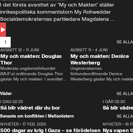
I det första avsnittet av ”My och Makten” ställer 
inrikespolitiska kommentatorn My Rohwedder 
Socialdemokraternas partiledare Magdalena 
Andersson till svars.
1
SE ALLA
AVSNITT 12
•
11 JUNI
26:27
AVSNITT 11
•
4 JUNI
2
My och makten: Douglas
My och makten: Denice
Thor
Westerberg
Moderata ungdomsförbundet 
Ungsvenskarnas 
(MUF:s) ordförande Douglas Thor 
förbundsordförande Denice 
gästar My och makten. I avsnittet 
Westerberg gästar My och makten.
diskuteras tonårsutvisningarna och 
avsnittet diskuteras migrationsfrå
hur Moderaterna ska locka väljare till 
och hur SD ska locka kvinnliga 
Väder
SE ALLA
valet i höst. 
väljare. 
I DAG 02:30
1:06
I GÅR 02:30
Så blir vädret där du bor
Så blir vädr
Senaste om konflikten i Mellanöstern
SE ALLA
NYHETER
•
17 FEB. 2025
0:45
NYHETER
•
16 F
500 dagar av krig i Gaza – se förödelsen
Nya vapen ti