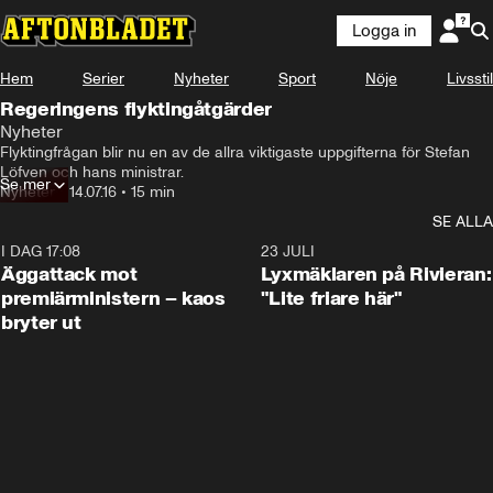
Logga in
Hem
Serier
Nyheter
Sport
Nöje
Livsstil
Regeringens flyktingåtgärder
Nyheter
Flyktingfrågan blir nu en av de allra viktigaste uppgifterna för Stefan 
Löfven och hans ministrar.
Se mer
Nyheter
•
14.07.16
•
15 min
SE ALLA
I DAG 17:08
0:37
23 JULI
Äggattack mot
Lyxmäklaren på Rivieran:
premiärministern – kaos
"Lite friare här"
bryter ut