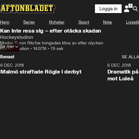
Logga in
Hem
Serier
Nyheter
Sport
Nöje
Livsstil
Kan inte resa sig – efter otäcka skadan
Hockeystudion
Modos Byron Ritchie tvingades kliva av efter olyckan
Se mer
Hockeystudion
•
14.07.16
•
79 sek
Senast
SE ALLA
6 DEC. 2018
0:50
6 DEC. 2018
Malmö straffade Rögle i derbyt
Dramatik på
mot Luleå