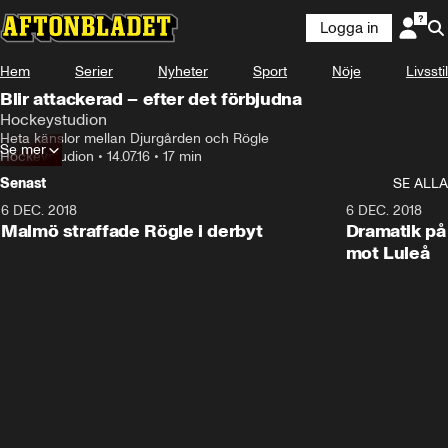
Logga in
Hem
Serier
Nyheter
Sport
Nöje
Livsstil
Blir attackerad – efter det förbjudna
Hockeystudion
Heta känslor mellan Djurgården och Rögle
Se mer
Hockeystudion
•
14.07.16
•
17 min
Senast
SE ALLA
6 DEC. 2018
0:50
6 DEC. 2018
Malmö straffade Rögle i derbyt
Dramatik på
mot Luleå